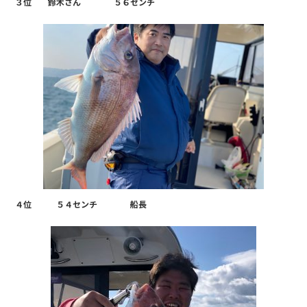
３位 鈴木さん ５６センチ
４位 ５４センチ 船長