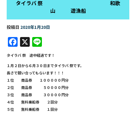
タイラバ 祭 和歌
山 遊漁船
投稿日
2020年1月20日
F
X
Li
a
n
タイラバ 祭 途中経過です！
c
e
１月２日から６月３０日までタイラバ 祭です。
e
長さで競い合ってもらいます！！！
b
１位 商品券 １０００００円分
o
２位 商品券 ５００００円分
３位 商品券 ３００００円分
o
４位 無料乗船券 ２回分
k
５位 無料乗船券 １回分