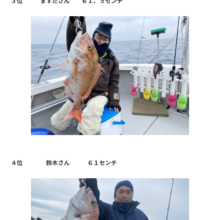
３位 ますださん ６１、５センチ
４位 鈴木さん ６１センチ