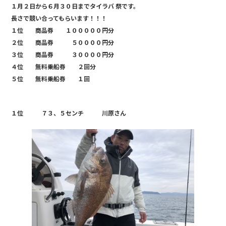
c
e
１月２日から６月３０日までタイラバ 祭です。
e
長さで競い合ってもらいます！！！
b
１位 商品券 １０００００円分
２位 商品券 ５００００円分
o
３位 商品券 ３００００円分
o
４位 無料乗船券 ２回分
k
５位 無料乗船券 １回
１位 ７３、５センチ 川原さん