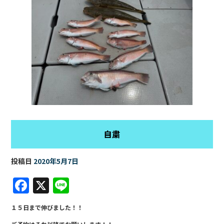
自粛
投稿日
2020年5月7日
F
X
Li
a
n
１５日まで伸びました！！
c
e