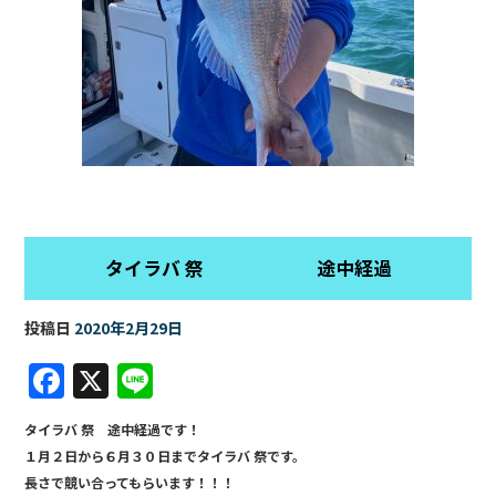
タイラバ 祭 途中経過
投稿日
2020年2月29日
F
X
Li
a
n
タイラバ 祭 途中経過です！
c
e
１月２日から６月３０日までタイラバ 祭です。
e
長さで競い合ってもらいます！！！