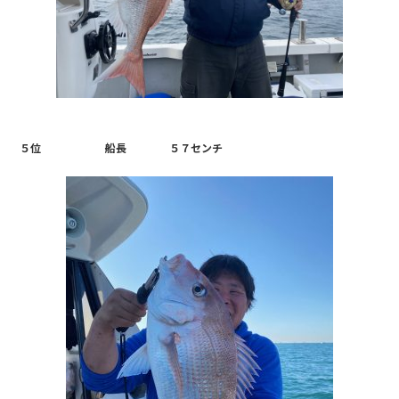
５位 船長 ５７センチ