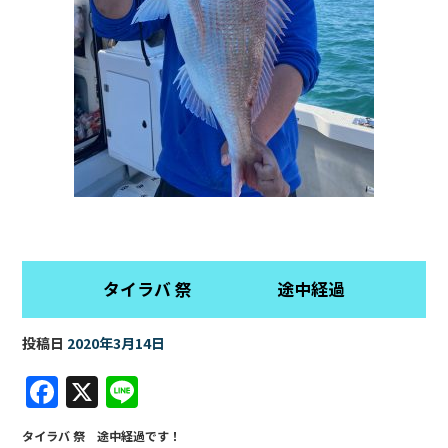
タイラバ 祭 途中経過
投稿日
2020年3月14日
F
X
Li
a
n
タイラバ 祭 途中経過です！