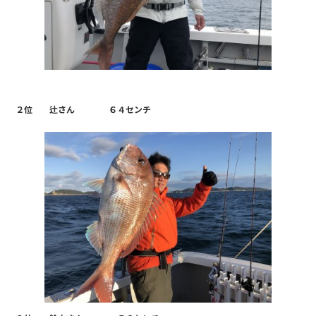
k
２位 辻さん ６４センチ