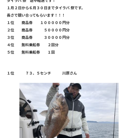
タイラバ 祭 途中経過です！
c
e
１月２日から６月３０日までタイラバ 祭です。
e
長さで競い合ってもらいます！！！
b
１位 商品券 １０００００円分
２位 商品券 ５００００円分
o
３位 商品券 ３００００円分
o
４位 無料乗船券 ２回分
k
５位 無料乗船券 １回
１位 ７３、５センチ 川原さん