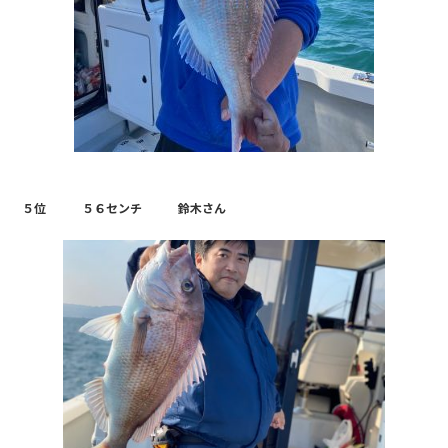
５位 ５６センチ 鈴木さん