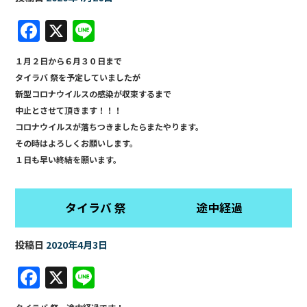
F
X
Li
a
n
１月２日から６月３０日まで
c
e
タイラバ 祭を予定していましたが
e
新型コロナウイルスの感染が収束するまで
b
中止とさせて頂きます！！！
コロナウイルスが落ちつきましたらまたやります。
o
その時はよろしくお願いします。
o
１日も早い終結を願います。
k
タイラバ 祭 途中経過
投稿日
2020年4月3日
F
X
Li
a
n