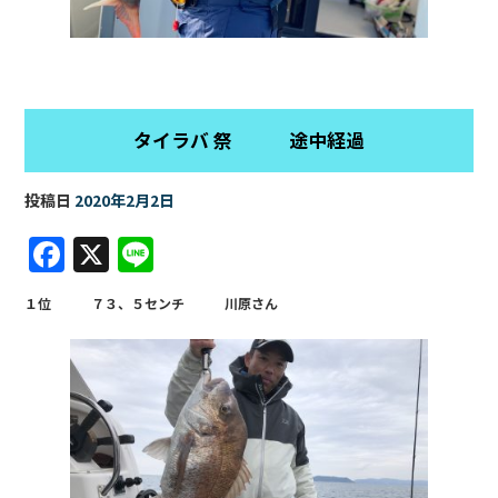
タイラバ 祭 途中経過
投稿日
2020年2月2日
F
X
Li
a
n
１位 ７３、５センチ 川原さん
c
e
e
b
o
o