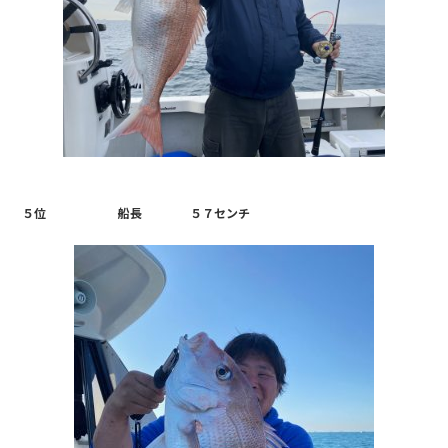
５位 船長 ５７センチ