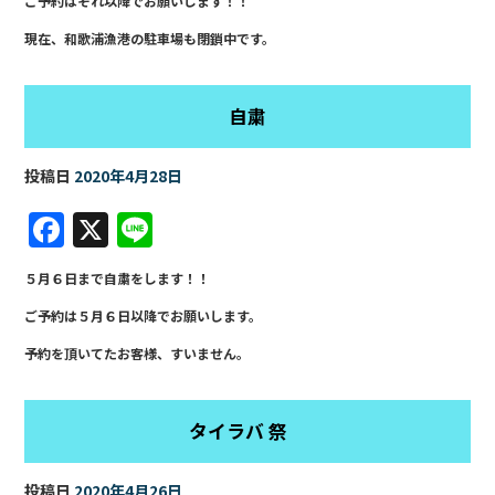
ご予約はそれ以降でお願いします！！
e
現在、和歌浦漁港の駐車場も閉鎖中です。
b
o
o
自粛
k
投稿日
2020年4月28日
F
X
Li
a
n
５月６日まで自粛をします！！
c
e
ご予約は５月６日以降でお願いします。
e
予約を頂いてたお客様、すいません。
b
o
o
タイラバ 祭
k
投稿日
2020年4月26日