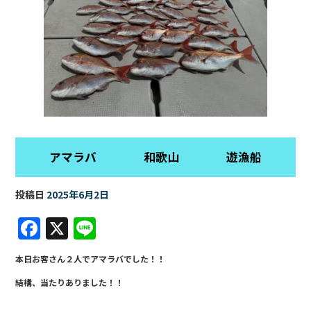
アマラバ 和歌山 遊漁船
投稿日
2025年6月2日
F
X
Li
a
n
本日お客さん２人でアマラバでした！！
c
e
結構、当たりありました！！
e