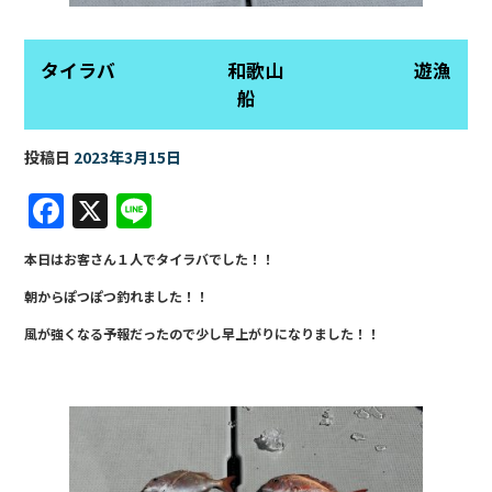
タイラバ 和歌山 遊漁
船
投稿日
2023年3月15日
F
X
Li
a
n
本日はお客さん１人でタイラバでした！！
c
e
朝からぽつぽつ釣れました！！
e
風が強くなる予報だったので少し早上がりになりました！！
b
o
o
k