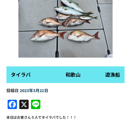
k
タイラバ 和歌山 遊漁船
投稿日
2023年3月21日
F
X
Li
a
n
本日はお客さん５人でタイラバでした！！！
c
e