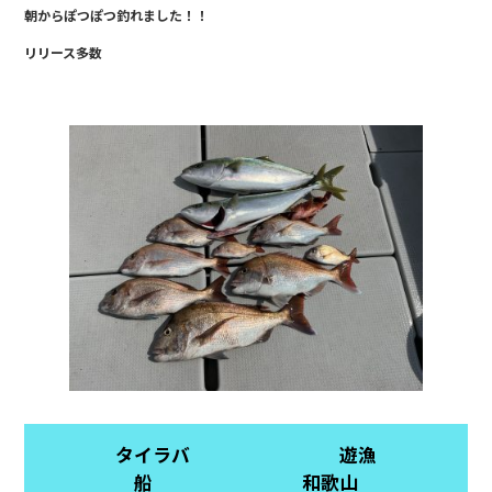
朝からぽつぽつ釣れました！！
b
リリース多数
o
o
k
タイラバ 遊漁
船 和歌山