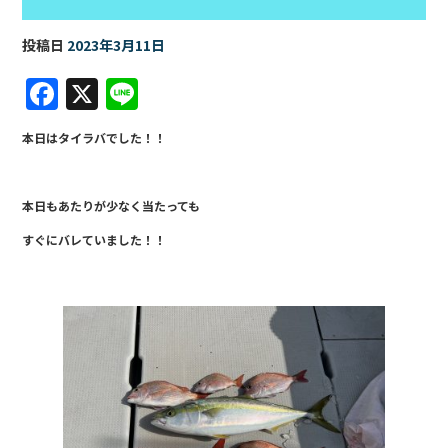
投稿日
2023年3月11日
F
X
Li
a
n
本日はタイラバでした！！
c
e
e
本日もあたりが少なく当たっても
b
すぐにバレていました！！
o
o
k