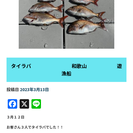
タイラバ 和歌山 遊
漁船
投稿日
2023年3月13日
F
X
Li
a
n
３月１２日
c
e
お客さん３人でタイラバでした！！
e