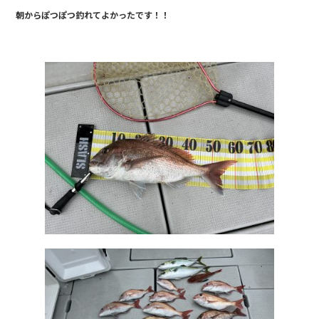
e
朝からぽつぽつ釣れてよかったです！！
b
o
o
k