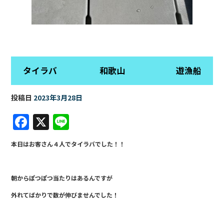
タイラバ 和歌山 遊漁船
投稿日
2023年3月28日
F
X
Li
a
n
本日はお客さん４人でタイラバでした！！
c
e
e
朝からぽつぽつ当たりはあるんですが
b
外れてばかりで数が伸びませんでした！
o
o