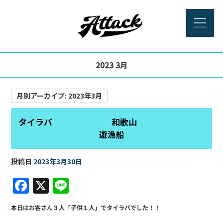
2023 3月
月別アーカイブ:
2023年3月
タイラバ 和歌山
遊漁船
投稿日
2023年3月30日
F
X
Li
a
n
本日はお客さん３人「子供１人」でタイラバでした！！
c
e