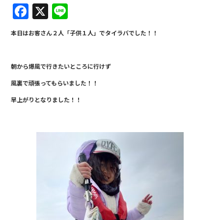
F
X
Li
a
n
本日はお客さん２人「子供１人」でタイラバでした！！
c
e
e
朝から爆風で行きたいところに行けず
b
風裏で頑張ってもらいました！！
o
o
早上がりとなりました！！
k