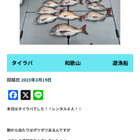
タイラバ 和歌山 遊漁船
投稿日
2023年3月19日
F
X
Li
a
n
本日はタイラバでした！！レンタル６人！！
c
e
e
朝から当たりはポツポツあるんですが
b