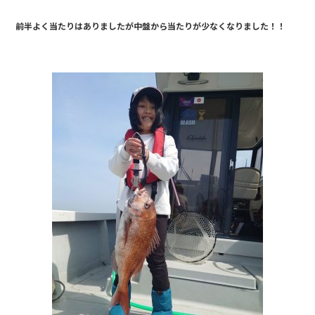
e
前半よく当たりはありましたが中盤から当たりが少なくなりました！！
b
o
o
k