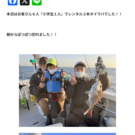
F
X
Li
a
n
本日はお客さん６人「小学生１人」でレンタル２本タイラバでした！！
c
e
e
朝からぽつぽつ釣れました！！
b
o
o
k