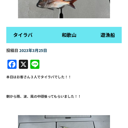
タイラバ 和歌山 遊漁船
投稿日
2023年3月25日
F
X
Li
a
n
本日はお客さん３人でタイラバでした！！
c
e
e
朝から雨、波、風の中頑張ってもらいました！！
b
o
o