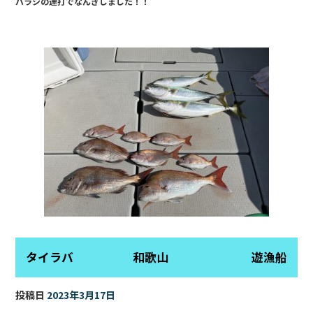
バラシの連打でなんぎしました！！
o
o
k
タイラバ 和歌山 遊漁船
投稿日
2023年3月17日