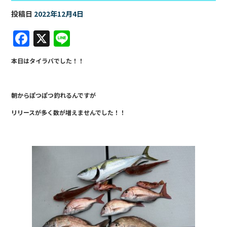
投稿日
2022年12月4日
F
X
Li
a
n
本日はタイラバでした！！
c
e
e
朝からぽつぽつ釣れるんですが
b
リリースが多く数が増えませんでした！！
o
o
k