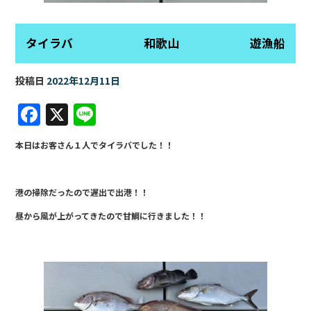
タイラバ 和歌山 遊漁船
投稿日
2022年12月11日
F
X
Li
a
n
本日はお客さん１人でタイラバでした！！
c
e
e
港の掃除だったので遅出で出港！！
b
昼から風が上がってきたので甘鯛に行きました！！
o
o
k