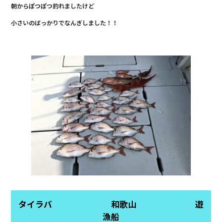
朝からぽつぽつ釣れましたけど
b
小さいのばっかりでなんぎしました！！
o
o
k
タイラバ 和歌山 遊
漁船