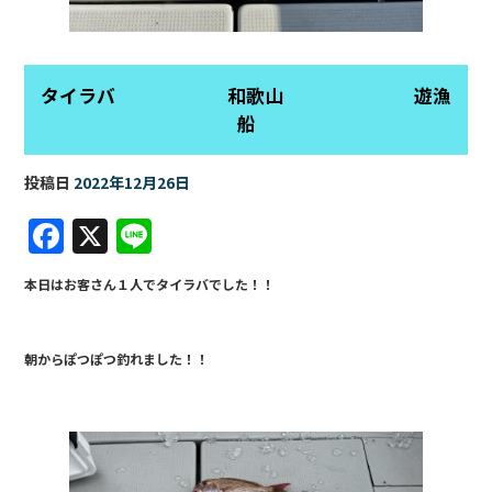
タイラバ 和歌山 遊漁
船
投稿日
2022年12月26日
F
X
Li
a
n
本日はお客さん１人でタイラバでした！！
c
e
e
朝からぽつぽつ釣れました！！
b
o
o
k