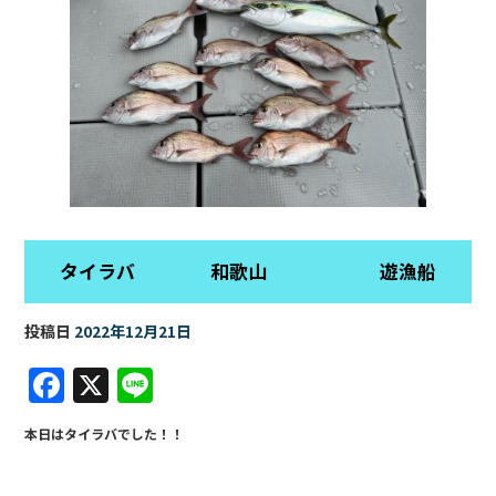
タイラバ 和歌山 遊漁船
投稿日
2022年12月21日
F
X
Li
a
n
本日はタイラバでした！！
c
e
e