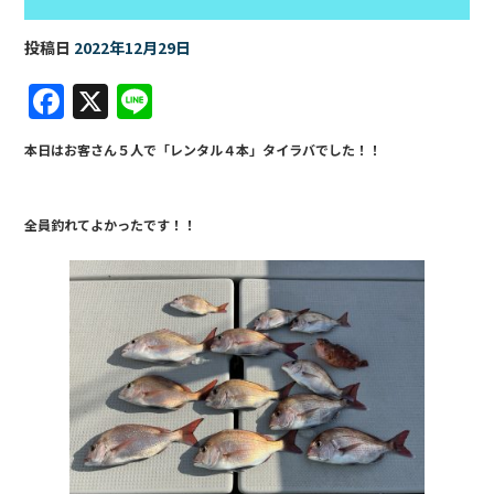
投稿日
2022年12月29日
F
X
Li
a
n
本日はお客さん５人で「レンタル４本」タイラバでした！！
c
e
e
全員釣れてよかったです！！
b
o
o
k