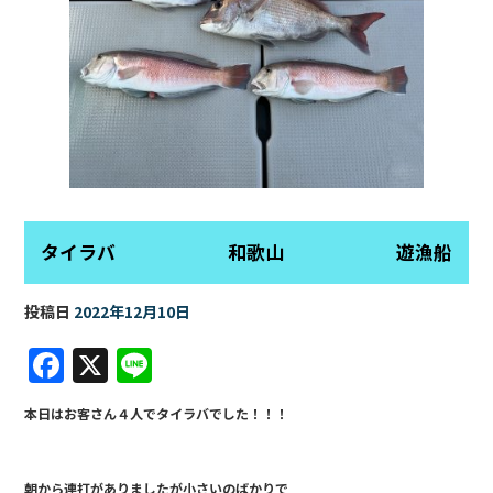
タイラバ 和歌山 遊漁船
投稿日
2022年12月10日
F
X
Li
a
n
本日はお客さん４人でタイラバでした！！！
c
e
e
朝から連打がありましたが小さいのばかりで