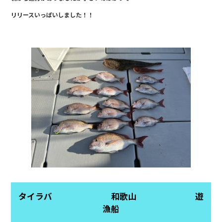
b
リリースいっぱいしました！！
o
o
k
タイラバ 和歌山 遊
漁船