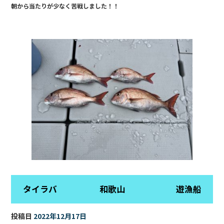
朝から当たりが少なく苦戦しました！！
b
o
o
k
タイラバ 和歌山 遊漁船
投稿日
2022年12月17日