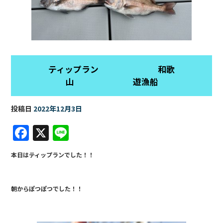
ティップラン 和歌
山 遊漁船
投稿日
2022年12月3日
F
X
Li
a
n
本日はティップランでした！！
c
e
e
朝からぽつぽつでした！！
b
o