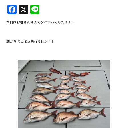
F
X
Li
a
n
本日はお客さん４人でタイラバでした！！！
c
e
e
朝からぽつぽつ釣れました！！
b
o
o
k