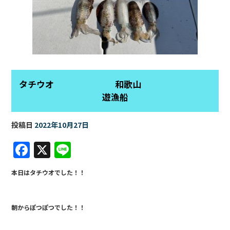
タチウオ 和歌山
遊漁船
投稿日
2022年10月27日
F
X
Li
a
n
本日はタチウオでした！！
c
e
e
朝からぽつぽつでした！！
b