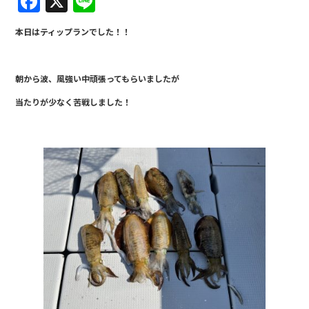
F
X
Li
a
n
本日はティップランでした！！
c
e
e
朝から波、風強い中頑張ってもらいましたが
b
当たりが少なく苦戦しました！
o
o
k