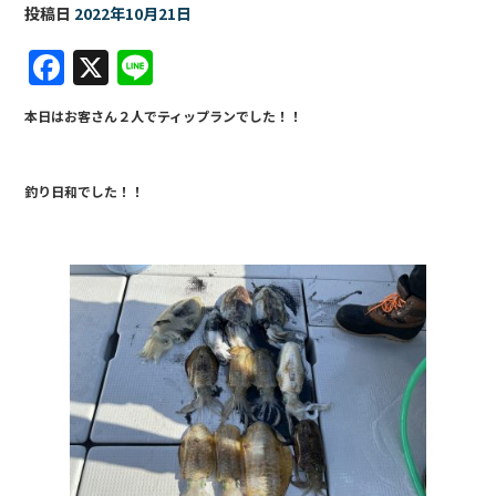
投稿日
2022年10月21日
F
X
Li
a
n
本日はお客さん２人でティップランでした！！
c
e
e
釣り日和でした！！
b
o
o
k