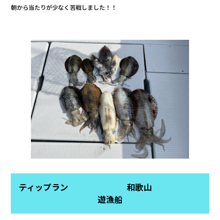
朝から当たりが少なく苦戦しました！！
b
o
o
k
ティップラン 和歌山
遊漁船