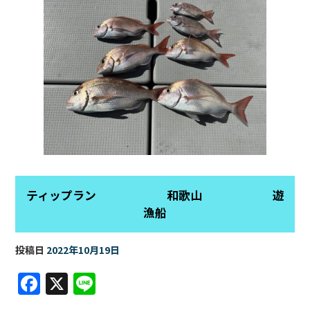
ティップラン 和歌山 遊
漁船
投稿日
2022年10月19日
F
X
Li
a
n