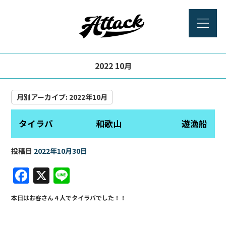
2022 10月
月別アーカイブ:
2022年10月
タイラバ 和歌山 遊漁船
投稿日
2022年10月30日
F
X
Li
a
n
本日はお客さん４人でタイラバでした！！
c
e
e