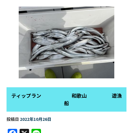
o
o
k
ティップラン 和歌山 遊漁
船
投稿日
2022年10月26日