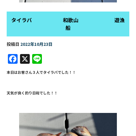
タイラバ 和歌山 遊漁
船
投稿日
2022年10月23日
F
X
Li
a
n
本日はお客さん３人でタイラバでした！！
c
e
e
天気が良く釣り日和でした！！
b
o
o
k