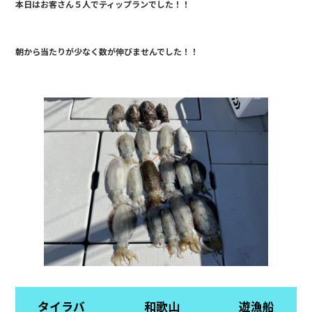
本日はお客さん５人でティップランでした！！
c
e
e
朝から当たりが少なく数が伸びませんでした！！
b
o
o
k
タイラバ 和歌山 遊漁船