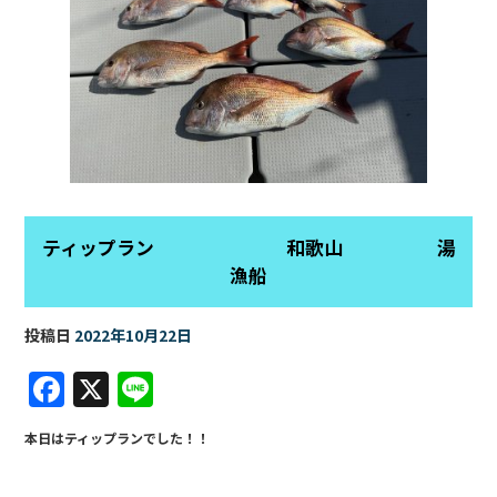
ティップラン 和歌山 湯
漁船
投稿日
2022年10月22日
F
X
Li
a
n
本日はティップランでした！！
c
e
e