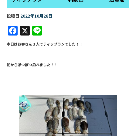
投稿日
2022年10月28日
F
X
Li
a
n
本日はお客さん３人でティップランでした！！
c
e
e
朝からぽつぽつ釣れました！！
b
o
o
k