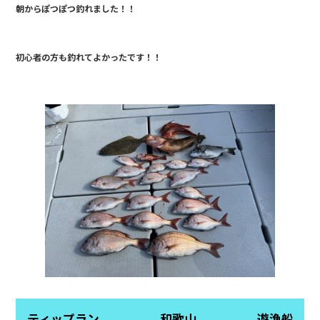
朝からぽつぽつ釣れました！！
b
o
o
初心者の方も釣れてよかったです！！
k
ティップラン 和歌山 遊漁船