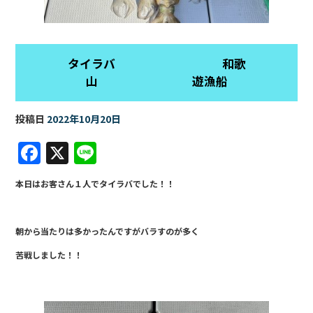
タイラバ 和歌
山 遊漁船
投稿日
2022年10月20日
F
X
Li
a
n
本日はお客さん１人でタイラバでした！！
c
e
e
朝から当たりは多かったんですがバラすのが多く
b
苦戦しました！！
o
o
k