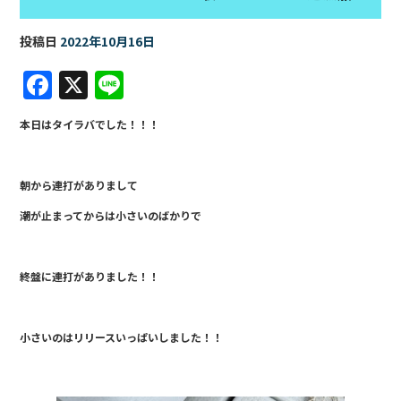
投稿日
2022年10月16日
F
X
Li
a
n
本日はタイラバでした！！！
c
e
e
朝から連打がありまして
b
潮が止まってからは小さいのばかりで
o
o
k
終盤に連打がありました！！
小さいのはリリースいっぱいしました！！