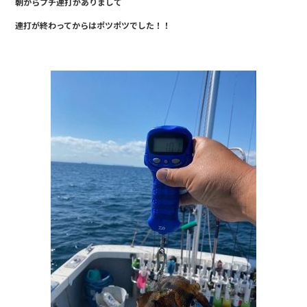
朝からプチ連打がありまして
e
連打が終わってからはポツポツでした！！
b
o
o
k