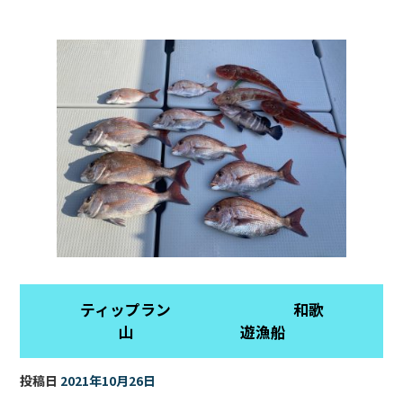
b
o
o
k
ティップラン 和歌
山 遊漁船
投稿日
2021年10月26日