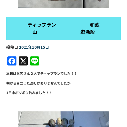
ティップラン 和歌
山 遊漁船
投稿日
2021年10月15日
F
X
Li
a
n
本日はお客さん２人でティップランでした！！
c
e
朝から目立った連打はありませんでしたが
e
1日中ポツポツ釣れました！！
b
o
o
k