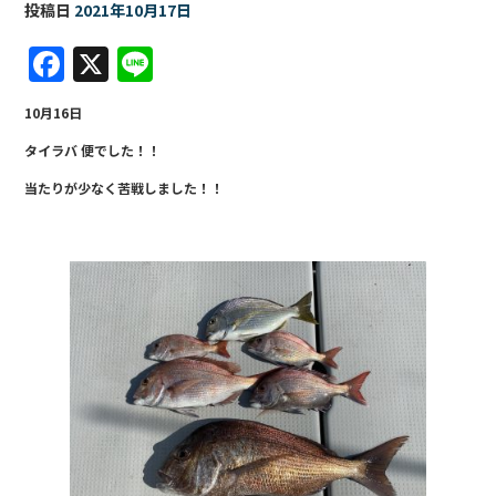
投稿日
2021年10月17日
F
X
Li
a
n
10月16日
c
e
タイラバ 便でした！！
e
当たりが少なく苦戦しました！！
b
o
o
k