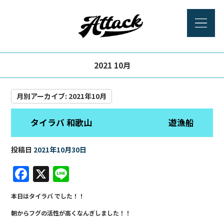
2021 10月
月別アーカイブ:
2021年10月
タイラバ 和歌山 遊漁船
投稿日
2021年10月30日
F
X
Li
a
n
本日はタイラバ でした！！
c
e
朝からフグの活性が高くなんぎしました！！
e