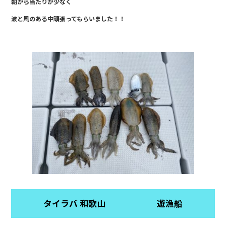
朝から当たりが少なく
b
波と風のある中頑張ってもらいました！！
o
o
k
タイラバ 和歌山 遊漁船