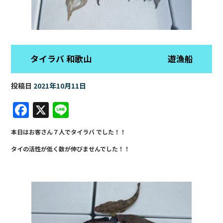
タイラバ 和歌山 遊漁船
投稿日
2021年10月11日
F
X
Li
a
n
本日はお客さん７人でタイラバ でした！！
c
e
タイの活性が低く数が伸びませんでした！！
e
b
o
o
k