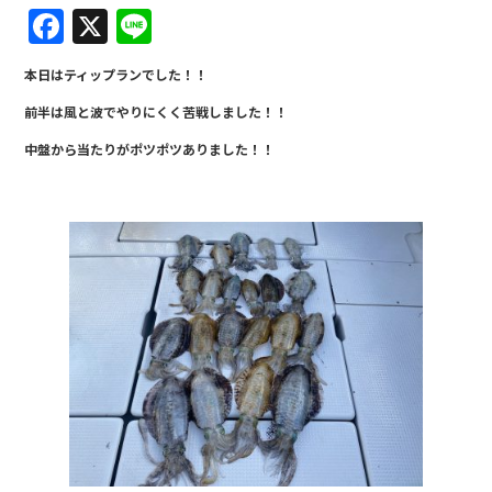
F
X
Li
a
n
本日はティップランでした！！
c
e
前半は風と波でやりにくく苦戦しました！！
e
中盤から当たりがポツポツありました！！
b
o
o
k