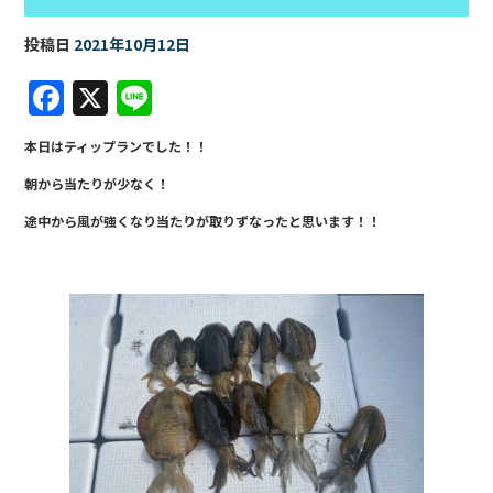
投稿日
2021年10月12日
F
X
Li
a
n
本日はティップランでした！！
c
e
朝から当たりが少なく！
e
途中から風が強くなり当たりが取りずなったと思います！！
b
o
o
k