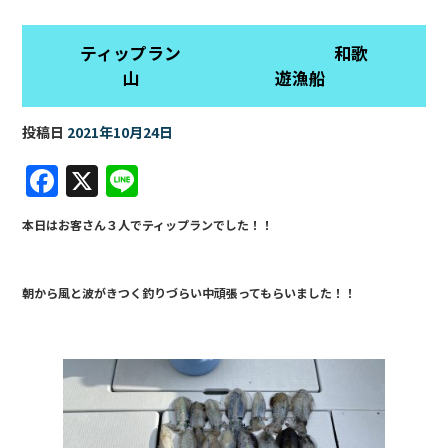
ティップラン 和歌
山 遊漁船
投稿日
2021年10月24日
F
X
Li
a
n
本日はお客さん３人でティップランでした！！
c
e
e
朝から風と波がきつく釣りづらい中頑張ってもらいました！！
b
o
o
k