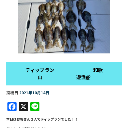
ティップラン 和歌
山 遊漁船
投稿日
2021年10月14日
F
X
Li
a
n
本日はお客さん２人でティップランでした！！
c
e