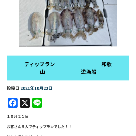
ティップラン 和歌
山 遊漁船
投稿日
2021年10月22日
F
X
Li
a
n
１０月２１日
c
e
お客さん５人でティップランでした！！
e