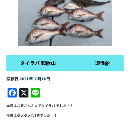
タイラバ 和歌山 遊漁船
投稿日
2021年10月10日
F
X
Li
a
n
本日はお客さん３人でタイラバ でした！！
c
e
今日はダメダメな1日でした！！
e
b