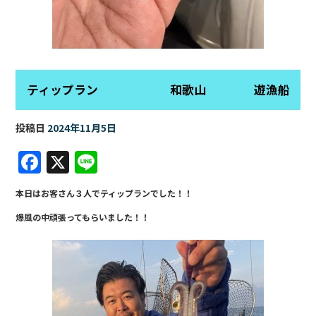
ティップラン 和歌山 遊漁船
投稿日
2024年11月5日
F
X
Li
a
n
本日はお客さん３人でティップランでした！！
c
e
爆風の中頑張ってもらいました！！
e
b
o
o