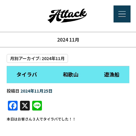
2024 11月
月別アーカイブ:
2024年11月
タイラバ 和歌山 遊漁船
投稿日
2024年11月25日
F
X
Li
a
n
本日はお客さん３人でタイラバでした！！
c
e
e