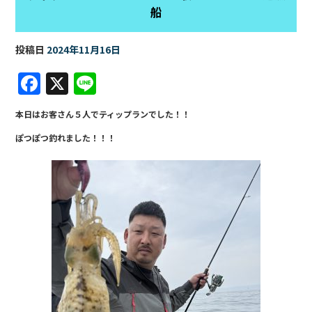
船
投稿日
2024年11月16日
F
X
Li
a
n
本日はお客さん５人でティップランでした！！
c
e
ぽつぽつ釣れました！！！
e
b
o
o
k