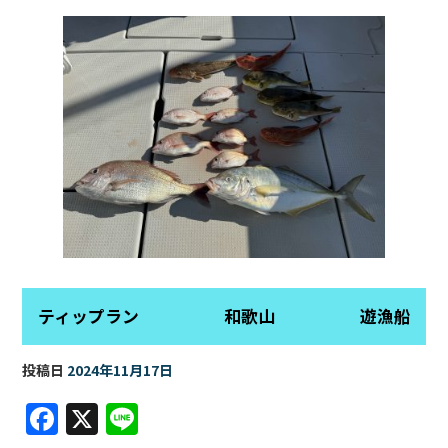
ティップラン 和歌山 遊漁船
投稿日
2024年11月17日
F
X
Li