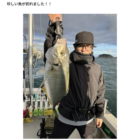
珍しい魚が釣れました！！
b
o
o
k