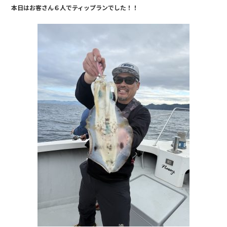
a
n
本日はお客さん６人でティップランでした！！
c
e
e
b
o
o
k