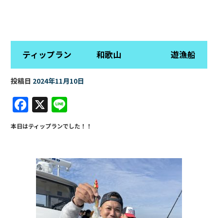
ティップラン 和歌山 遊漁船
投稿日
2024年11月10日
F
X
Li
a
n
本日はティップランでした！！
c
e
e
b
o
o
k