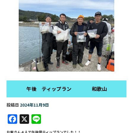
午後 ティップラン 和歌山
投稿日
2024年11月9日
F
X
Li
a
n
お客さん４人で午後便ティップランでした！！