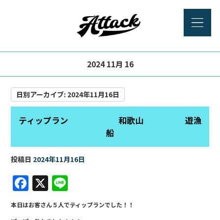
2024 11月 16
日別アーカイブ:
2024年11月16日
ティップラン 和歌山 遊漁
船
投稿日
2024年11月16日
F
X
Li
a
n
本日はお客さん５人でティップランでした！！
c
e