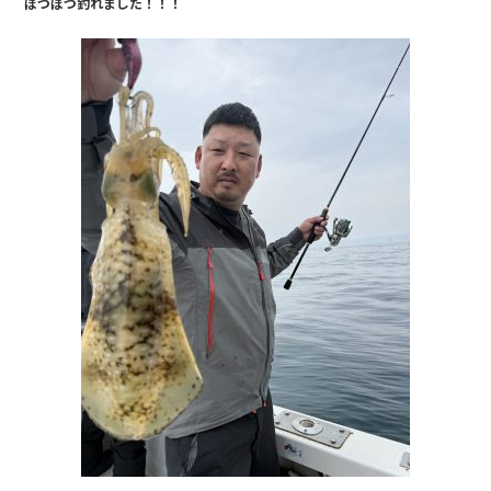
ぽつぽつ釣れました！！！
e
b
o
o
k