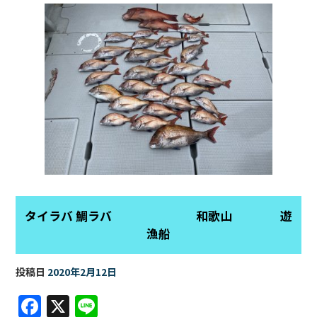
タイラバ 鯛ラバ 和歌山 遊
漁船
投稿日
2020年2月12日
F
X
Li