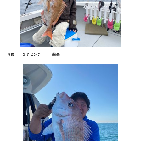
４位 ５７センチ 船長