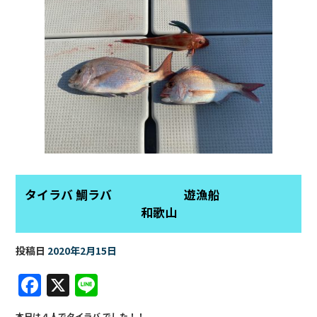
o
k
タイラバ 鯛ラバ 遊漁船
和歌山
投稿日
2020年2月15日
F
X
Li
a
n
本日は４人でタイラバ でした！！