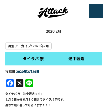
2020 2月
月別アーカイブ:
2020年2月
タイラバ 祭 途中経過
投稿日
2020年2月29日
F
X
Li
a
n
タイラバ 祭 途中経過です！
c
e
１月２日から６月３０日までタイラバ 祭です。
e
長さで競い合ってもらいます！！！