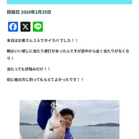
投稿日
2020年2月25日
F
X
Li
a
n
本日はお客さん２人でタイラバ でした！！
c
e
朝はいい感じに当たり連打があったんですが途中から全く当たりがなくな
e
り！
b
当たっても甘噛みだけ！！
o
初心者の方に釣ってもらえてよかったです！！
o
k