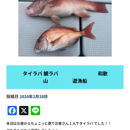
o
k
タイラバ 鯛ラバ 和歌
山 遊漁船
投稿日
2020年2月28日
F
X
Li
a
n
本日はお昼からちょこっと便でお客さん１人でタイラバ でした！！
c
e