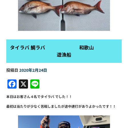
タイラバ 鯛ラバ 和歌山
遊漁船
投稿日
2020年2月24日
F
X
Li
a
n
本日はお客さん４名でタイラバ でした！！
c
e
最初は当たりが少なく苦戦しましたが途中連打がありよかったです！！
e
b