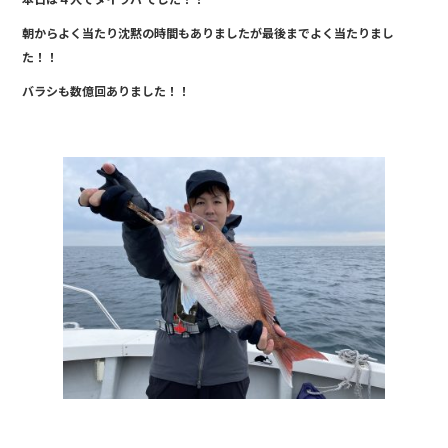
c
e
朝からよく当たり沈黙の時間もありましたが最後までよく当たりまし
e
た！！
b
バラシも数億回ありました！！
o
o
k