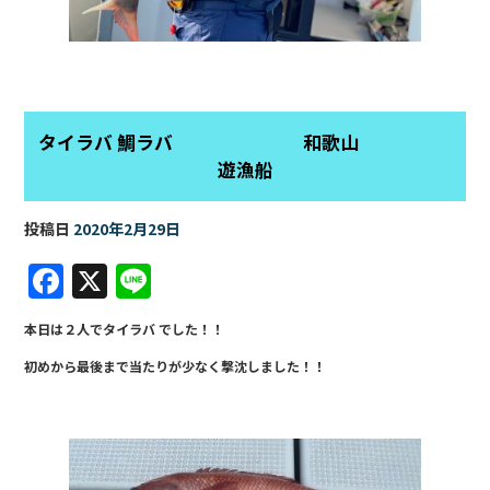
タイラバ 鯛ラバ 和歌山
遊漁船
投稿日
2020年2月29日
F
X
Li
a
n
本日は２人でタイラバ でした！！
c
e
初めから最後まで当たりが少なく撃沈しました！！
e
b
o