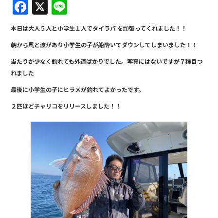
F
X
Li
a
n
本日は大人５人と小学生１人でタイラバ を頑張ってくれました！！
c
e
朝から風と波があり小学生の子が船酔いでダウンしてしまいました！！
e
当たりが少なく釣れても外道ばかりでした。写真にはないですが７種目つ
b
れました
o
最後に小学生の子にヒラメが釣れてよかったです。
o
２匹ほどチャリコをリリースしました！！
k