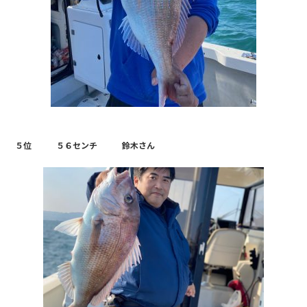
５位 ５６センチ 鈴木さん