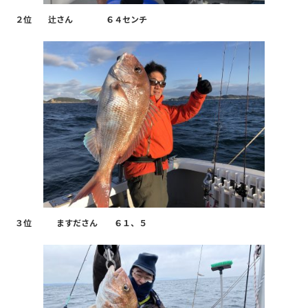
２位 辻さん ６４センチ
３位 ますださん ６１、５