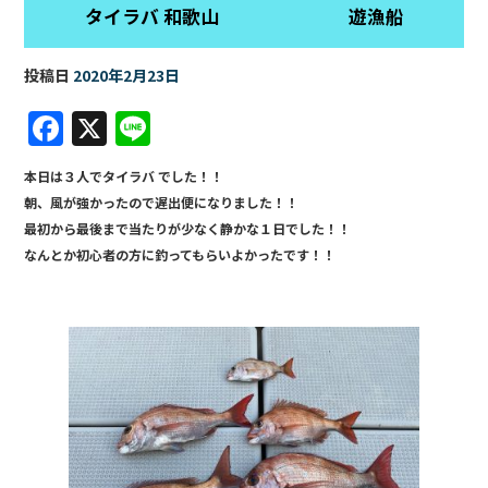
タイラバ 和歌山 遊漁船
投稿日
2020年2月23日
F
X
Li
a
n
本日は３人でタイラバ でした！！
c
e
朝、風が強かったので遅出便になりました！！
e
最初から最後まで当たりが少なく静かな１日でした！！
b
なんとか初心者の方に釣ってもらいよかったです！！
o
o
k