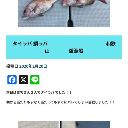
タイラバ 鯛ラバ 和歌
山 遊漁船
投稿日
2020年2月20日
F
X
Li
a
n
本日はお客さん２人でタイラバ でした！！
c
e
朝から当たりも少なく当たってもすぐにバレてしまい苦戦しました！！
e
b
o