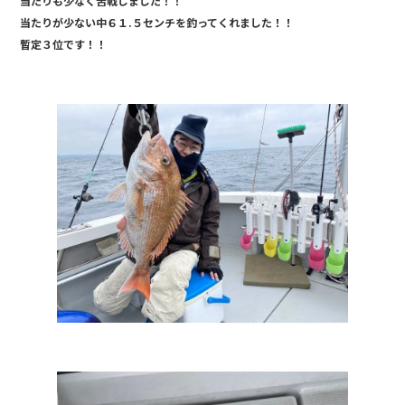
当たりも少なく苦戦しました！！
e
当たりが少ない中６１.５センチを釣ってくれました！！
b
暫定３位です！！
o
o
k