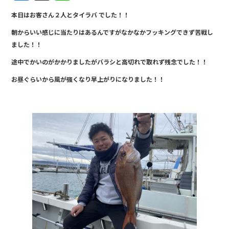
a
n
本日はお客さん２人とタイラバ でした！！
c
e
朝からいい感じに当たりはあるんですがなかなかフッキングできず苦戦し
e
ました！！
b
途中でかいのがかかりましたがバラシと高切れで取れず残念でした！！
o
お昼ぐらいから風が強くなり早上がりになりました！！
o
k