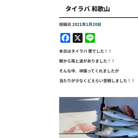
タイラバ 和歌
投稿日
2021年1月20日
F
X
Li
a
n
本日はタイラバ 便でした！！
c
e
朝から風と波がありました！！
e
そんな中、頑張ってくれましたが
b
当たりが少なくどえらい苦戦しました！！
o
o
k