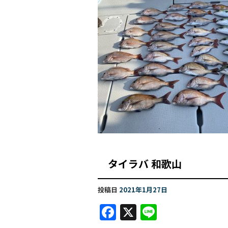
タイラバ 和歌
投稿日
2021年1月27日
F
X
Li