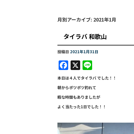
月別アーカイブ:
2021年1月
タイラバ 和
投稿日
2021年1月31日
F
X
Li
a
n
本日は４人でタイラバ でした！！
c
e
朝からポツポツ釣れて
e
暇な時間もありましたが
b
よく当たった1日でした！！
o
o
k