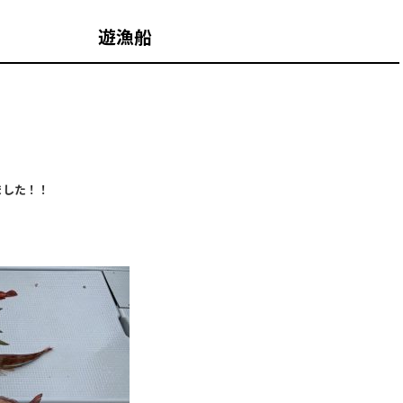
歌山 遊漁船
ました！！