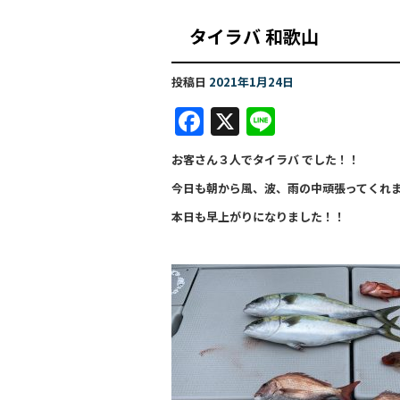
タイラバ 和
投稿日
2021年1月24日
F
X
Li
a
n
お客さん３人でタイラバ でした！！
c
e
今日も朝から風、波、雨の中頑張ってくれ
e
本日も早上がりになりました！！
b
o
o
k