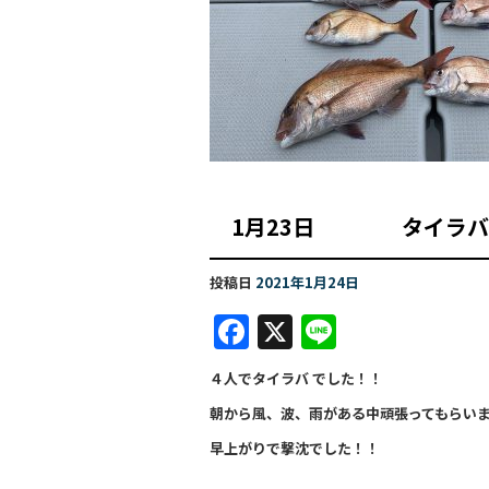
1月23日 タイ
投稿日
2021年1月24日
F
X
Li
a
n
４人でタイラバ でした！！
c
e
朝から風、波、雨がある中頑張ってもらい
e
早上がりで撃沈でした！！
b