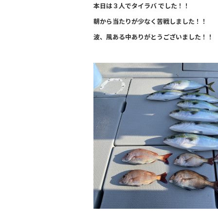
a
n
本日は３人でタイラバ でした！！
c
e
朝から当たりが少なく苦戦しました！！
e
波、風ある中ありがとうございました！！
b
o
o
k