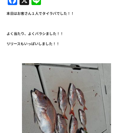
F
X
Li
a
n
本日はお客さん１人でタイラバでした！！
c
e
e
よく当たり、よくバラシました！！
b
リリースもいっぱいしました！！
o
o
k