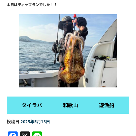
a
n
本日はティップランでした！！
c
e
e
b
o
o
k
タイラバ 和歌山 遊漁船
投稿日
2025年5月13日