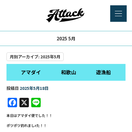
2025 5月
月別アーカイブ:
2025年5月
アマダイ 和歌山 遊漁船
投稿日
2025年5月18日
F
X
Li
a
n
本日はアマダイ便でした！！
c
e
ポツポツ釣れましrた！！
e