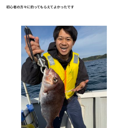
b
初心者の方々に釣ってもらえてよかったです
o
o
k