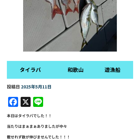
タイラバ 和歌山 遊漁船
投稿日
2025年5月11日
F
X
Li
a
n
本日はタイラバでした！！
c
e
当たりはまぁまぁありましたが中々
e
載せれず数が伸びませんでした！！！