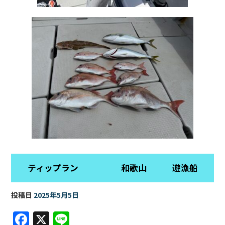
ティップラン 和歌山 遊漁船
投稿日
2025年5月5日
F
X
Li