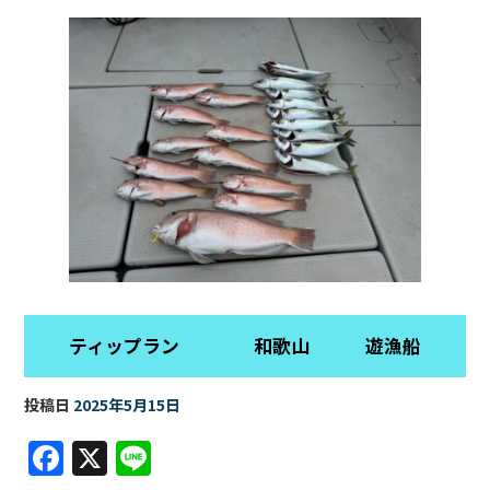
ティップラン 和歌山 遊漁船
投稿日
2025年5月15日
F
X
Li