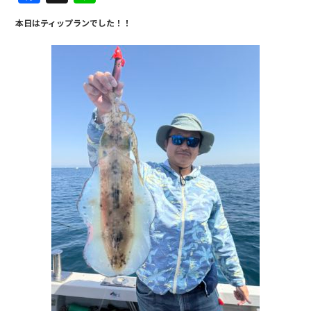
a
n
本日はティップランでした！！
c
e
e
b
o
o
k