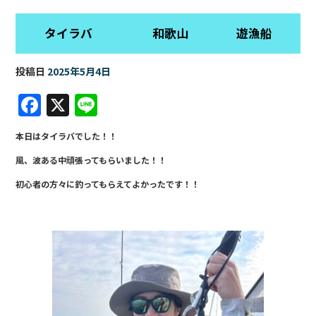
タイラバ 和歌山 遊漁船
投稿日
2025年5月4日
F
X
Li
a
n
本日はタイラバでした！！
c
e
風、波ある中頑張ってもらいました！！
e
初心者の方々に釣ってもらえてよかったです！！
b
o
o
k