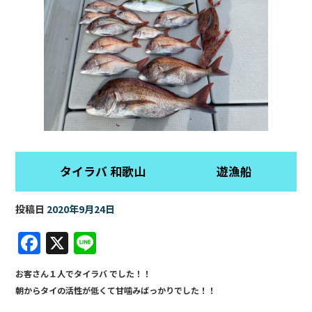
タイラバ 和歌山 遊漁船
投稿日
2020年9月24日
F
X
Li
a
n
お客さん１人でタイラバ でした！！
c
e
朝からタイの活性が低くて甘噛みばっかりでした！！
e