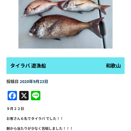
タイラバ 遊漁船 和歌山
投稿日
2020年9月23日
F
X
Li
a
n
９月２２日
c
e
お客さん６名でタイラバ でした！！
e
朝から当たりが少なく苦戦しました！！！