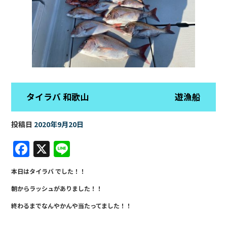
タイラバ 和歌山 遊漁船
投稿日
2020年9月20日
F
X
Li
a
n
本日はタイラバ でした！！
c
e
朝からラッシュがありました！！
e
終わるまでなんやかんや当たってました！！
b