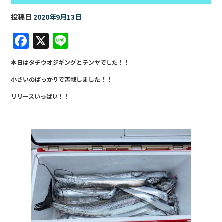
投稿日
2020年9月13日
F
X
Li
a
n
本日はタチウオジギングとテンヤでした！！
c
e
小さいのばっかりで苦戦しました！！
e
リリースいっぱい！！
b
o
o
k