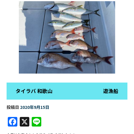
タイラバ 和歌山 遊漁船
投稿日
2020年9月15日
F
X
Li
a
n