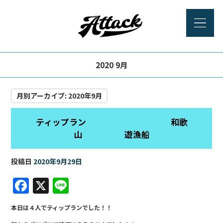
2020 9月
月別アーカイブ:
2020年9月
ティップラン 和歌
山 遊漁船
投稿日
2020年9月29日
F
X
Li
a
n
本日は４人でティップランでした！！
c
e