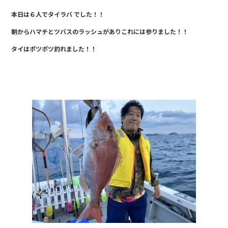
a
n
本日は６人でタイラバ でした！！
c
e
朝からハマチとツバスのラッシュがありこれには参りました！！
e
タイはポツポツ釣れました！！
b
o
o
k