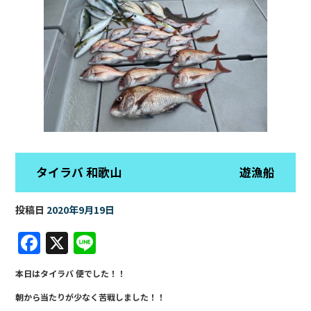
タイラバ 和歌山 遊漁船
投稿日
2020年9月19日
F
X
Li
a
n
本日はタイラバ 便でした！！
c
e
朝から当たりが少なく苦戦しました！！
e