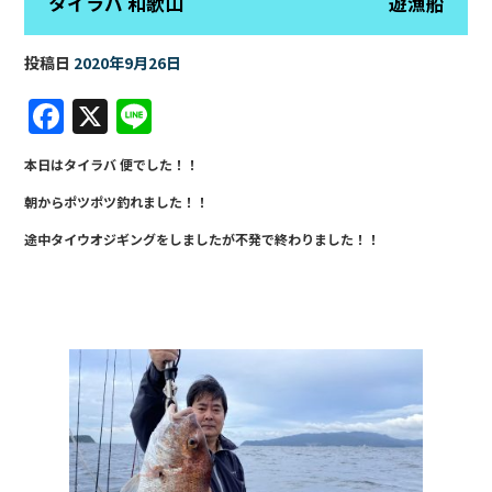
タイラバ 和歌山 遊漁船
投稿日
2020年9月26日
F
X
Li
a
n
本日はタイラバ 便でした！！
c
e
朝からポツポツ釣れました！！
e
途中タイウオジギングをしましたが不発で終わりました！！
b
o
o
k