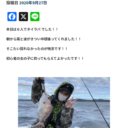
投稿日
2020年9月27日
F
X
Li
a
n
本日は６人でタイラバ でした！！
c
e
朝から風と波がきつい中頑張ってくれました！！
e
そこたい回れなかったのが残念です！！
b
初心者の女の子に釣ってもらえてよかったです！！
o
o
k