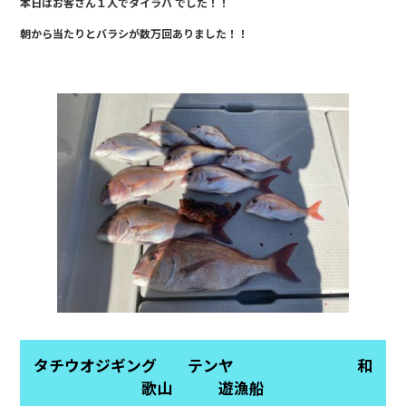
本日はお客さん１人でタイラバ でした！！
c
e
朝から当たりとバラシが数万回ありました！！
e
b
o
o
k
タチウオジギング テンヤ 和
歌山 遊漁船