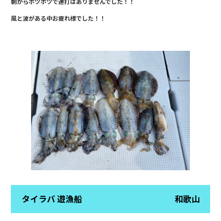
朝からポツポツで連打はありませんでした！！
e
風と波がある中お疲れ様でした！！
b
o
o
k
タイラバ 遊漁船 和歌山