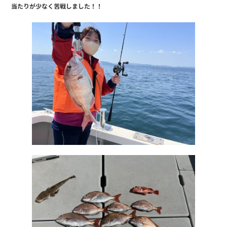
当たりが少なく苦戦しました！！
b
o
o
k