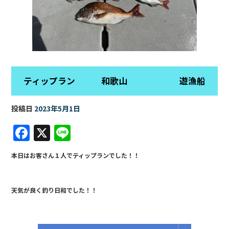
ティップラン 和歌山 遊漁船
投稿日
2023年5月1日
F
X
Li
a
n
本日はお客さん１人でティップランでした！！
c
e
e
天気が良く釣り日和でした！！
b
o