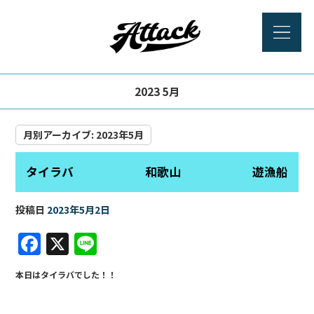
2023 5月
月別アーカイブ:
2023年5月
タイラバ 和歌山 遊漁船
投稿日
2023年5月2日
F
X
Li
a
n
本日はタイラバでした！！
c
e
e