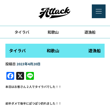
タイラバ 和歌山 遊漁船
タイラバ 和歌山 遊漁船
投稿日
2023年4月20日
F
X
Li
a
n
本日はお客さん２人でタイラバでした！！
c
e
e
前半ダメで後半にぽつぽつ釣れました！！
b