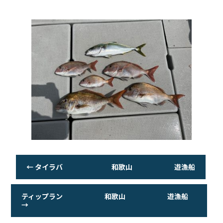
o
o
k
←
タイラバ 和歌山 遊漁船
ティップラン 和歌山 遊漁船
→