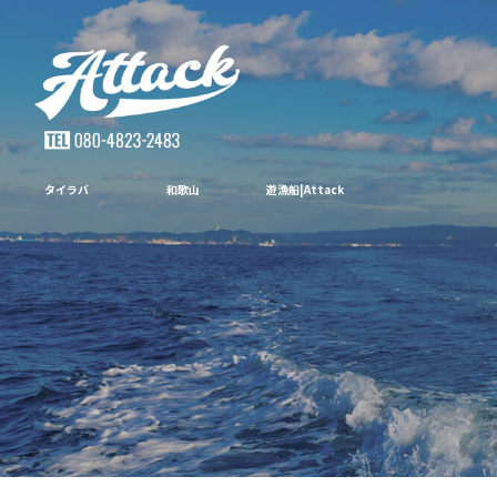
タイラバ 和歌山 遊漁船|Attack