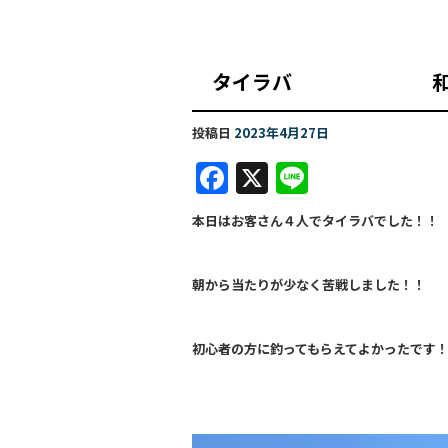
タイラバ 和
投稿日
2023年4月27日
F
X
Li
a
n
本日はお客さん４人でタイラバでした！！
c
e
e
朝から当たりが少なく苦戦しました！！
b
o
初心者の方に釣ってもらえてよかったです
o
k