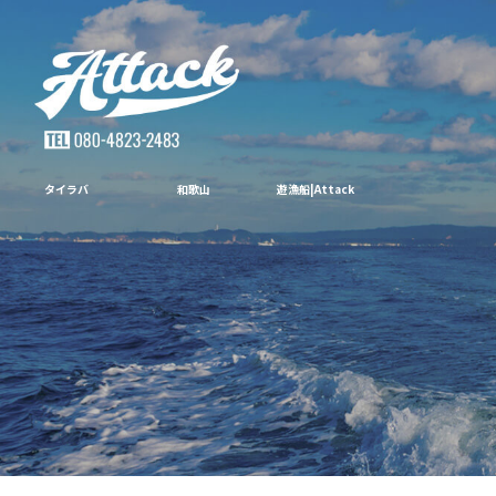
タイラバ 和歌山 遊漁船|Attack