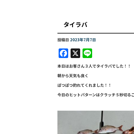
タイラバ 
投稿日
2023年7月7日
F
X
Li
a
n
本日はお客さん３人でタイラバでした！！
c
e
朝から天気も良く
e
ぽつぽつ釣れてくれました！！
b
今日のヒットパターンはクラッチ５秒切る
o
o
k