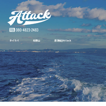
タイラバ 和歌山 遊漁船|Attack