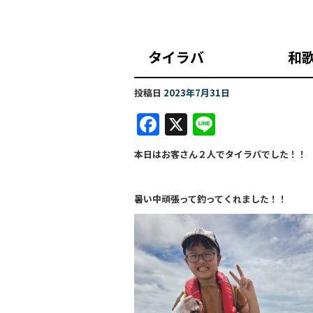
タイラバ 和
投稿日
2023年7月31日
F
X
Li
a
n
本日はお客さん２人でタイラバでした！！
c
e
e
暑い中頑張って釣ってくれました！！
b
o
o
k