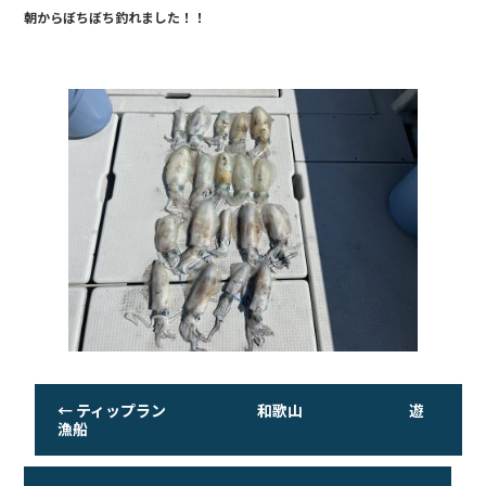
朝からぼちぼち釣れました！！
b
o
o
k
←
ティップラン 和歌山 遊
漁船