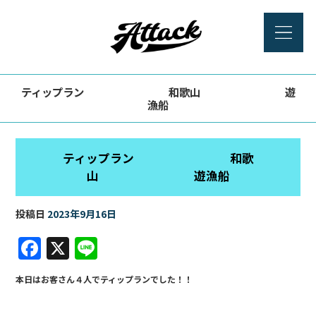
ティップラン 和歌山 遊
漁船
ティップラン 和歌
山 遊漁船
投稿日
2023年9月16日
F
X
Li
a
n
本日はお客さん４人でティップランでした！！
c
e
e