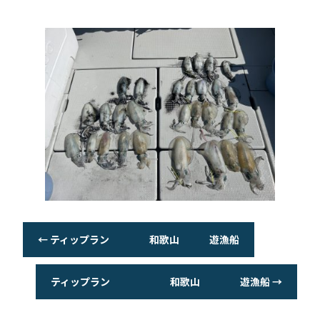
o
o
k
←
ティップラン 和歌山 遊漁船
ティップラン 和歌山 遊漁船
→