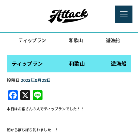
ティップラン 和歌山 遊漁船
ティップラン 和歌山 遊漁船
投稿日
2023年9月28日
F
X
Li
a
n
本日はお客さん３人でティップランでした！！
c
e
e
朝からぼちぼち釣れました！！
b