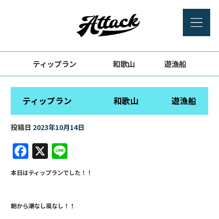
ティップラン 和歌山 遊漁船
ティップラン 和歌山 遊漁船
投稿日
2023年10月14日
F
X
Li
a
n
本日はティップランでした！！
c
e
e
朝から潮なし風なし！！
b