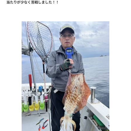
当たりが少なく苦戦しました！！
o
o
k