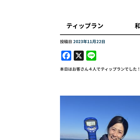
ティップラン 
投稿日
2023年11月22日
F
X
Li
a
n
本日はお客さん４人でティップランでした
c
e
e
b
o
o
k