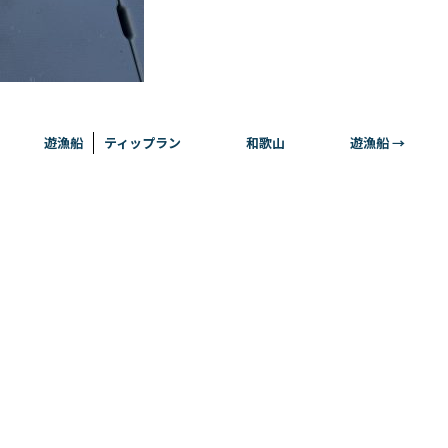
 遊漁船
ティップラン 和歌山 遊漁船
→