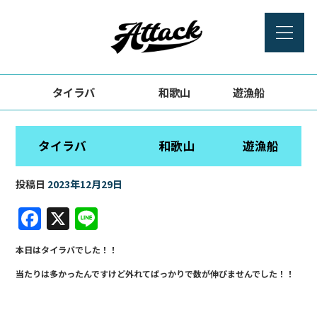
タイラバ 和歌山 遊漁船
タイラバ 和歌山 遊漁船
投稿日
2023年12月29日
F
X
Li
a
n
本日はタイラバでした！！
c
e
当たりは多かったんですけど外れてばっかりで数が伸びませんでした！！
e
b