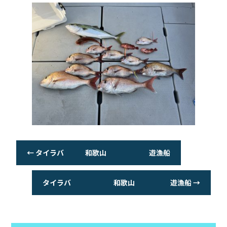
o
o
k
←
タイラバ 和歌山 遊漁船
タイラバ 和歌山 遊漁船
→