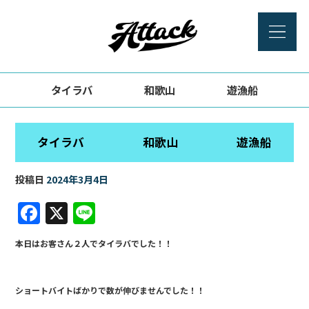
タイラバ 和歌山 遊漁船
タイラバ 和歌山 遊漁船
投稿日
2024年3月4日
F
X
Li
a
n
本日はお客さん２人でタイラバでした！！
c
e
e
ショートバイトばかりで数が伸びませんでした！！
b