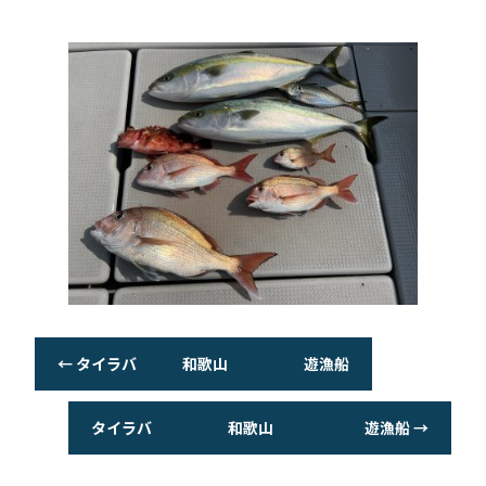
o
o
k
←
タイラバ 和歌山 遊漁船
タイラバ 和歌山 遊漁船
→