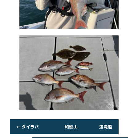
←
タイラバ 和歌山 遊漁船