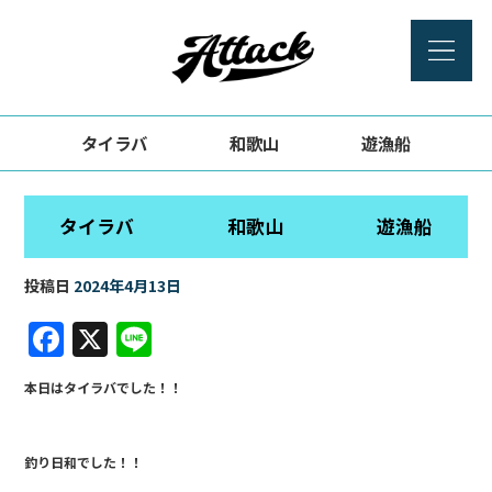
タイラバ 和歌山 遊漁船
タイラバ 和歌山 遊漁船
投稿日
2024年4月13日
F
X
Li
a
n
本日はタイラバでした！！
c
e
e
釣り日和でした！！
b