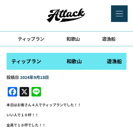
ティップラン 和歌山 遊漁船
ティップラン 和歌山 遊漁船
投稿日
2024年9月18日
F
X
Li
a
n
本日はお客さん４人でティップランでした！！
c
e
いい人で１０杯！！
e
全員で１８杯でした！！
b