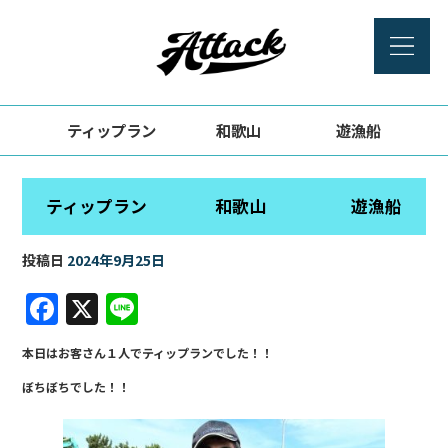
ティップラン 和歌山 遊漁船
ティップラン 和歌山 遊漁船
投稿日
2024年9月25日
F
X
Li
a
n
本日はお客さん１人でティップランでした！！
c
e
ぼちぼちでした！！
e
b