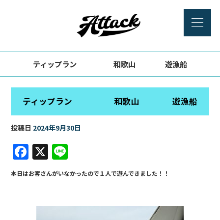
ティップラン 和歌山 遊漁船
ティップラン 和歌山 遊漁船
投稿日
2024年9月30日
F
X
Li
a
n
本日はお客さんがいなかったので１人で遊んできました！！
c
e
e
b