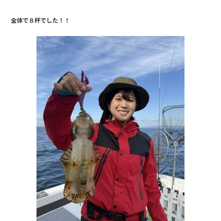
o
o
全体で８杯でした！！
k