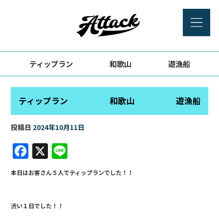
ティップラン 和歌山 遊漁船
ティップラン 和歌山 遊漁船
投稿日
2024年10月11日
F
X
Li
a
n
本日はお客さん５人でティップランでした！！
c
e
e
渋い１日でした！！
b