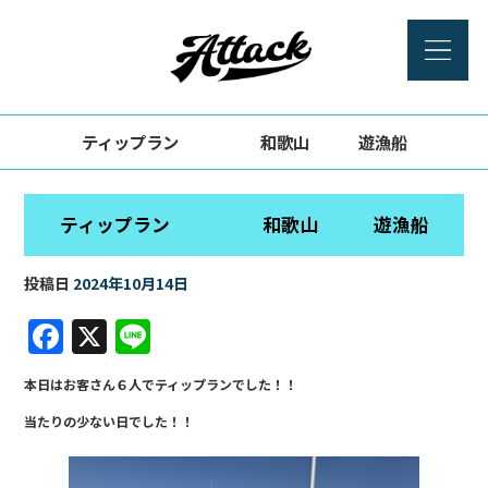
ティップラン 和歌山 遊漁船
ティップラン 和歌山 遊漁船
投稿日
2024年10月14日
F
X
Li
a
n
本日はお客さん６人でティップランでした！！
c
e
当たりの少ない日でした！！
e
b