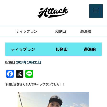
ティップラン 和歌山 遊漁船
ティップラン 和歌山 遊漁船
投稿日
2024年10月21日
F
X
Li
a
n
本日はお客さん３人でティップランでした！！
c
e
e
b