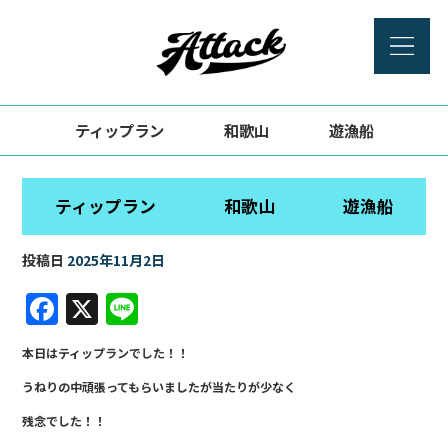
ティップラン 和歌山 遊漁船
ティップラン 和歌山 遊漁船
投稿日
2025年11月2日
F
X
Li
a
n
本日はティップランでした！！
c
e
うねりの中頑張ってもらいましたが当たりが少なく
e
残念でした！！
b