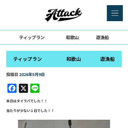
ティップラン 和歌山 遊漁船
ティップラン 和歌山 遊漁船
投稿日
2026年5月9日
F
X
Li
a
n
本日はタイラバでした！！
c
e
当たりが少ない１日でした！！
e
b