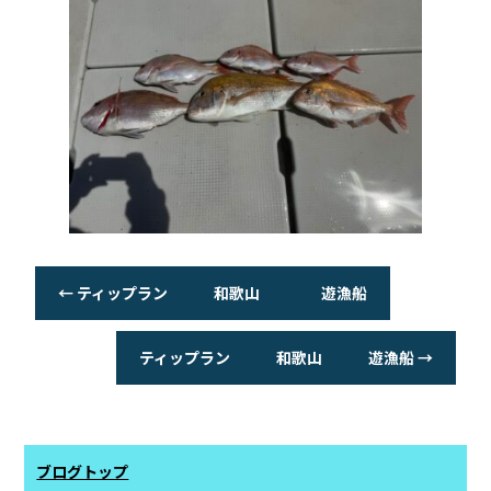
o
o
k
←
ティップラン 和歌山 遊漁船
ティップラン 和歌山 遊漁船
→
ブログトップ