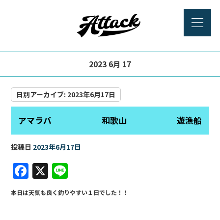
2023 6月 17
日別アーカイブ:
2023年6月17日
アマラバ 和歌山 遊漁船
投稿日
2023年6月17日
F
X
Li
a
n
本日は天気も良く釣りやすい１日でした！！
c
e
e