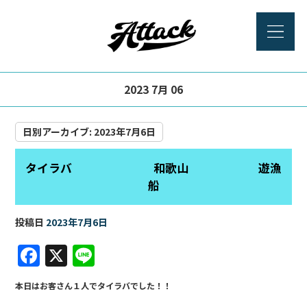
2023 7月 06
日別アーカイブ:
2023年7月6日
タイラバ 和歌山 遊漁
船
投稿日
2023年7月6日
F
X
Li
a
n
本日はお客さん１人でタイラバでした！！
c
e