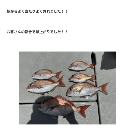
e
朝からよく当たりよく外れました！！
b
o
o
お客さんの都合で早上がりでした！！
k