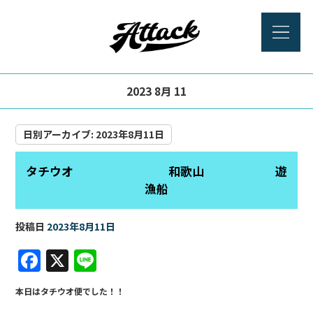
2023 8月 11
日別アーカイブ:
2023年8月11日
タチウオ 和歌山 遊
漁船
投稿日
2023年8月11日
F
X
Li
a
n
本日はタチウオ便でした！！
c
e