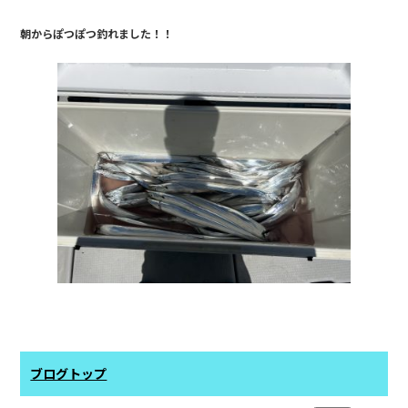
e
朝からぽつぽつ釣れました！！
b
o
o
k
ブログトップ