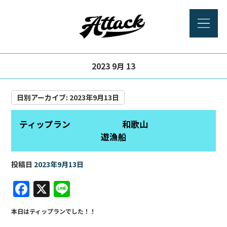
2023 9月 13
日別アーカイブ:
2023年9月13日
ティップラン 和歌山
遊漁船
投稿日
2023年9月13日
F
X
Li
a
n
本日はティップランでした！！
c
e