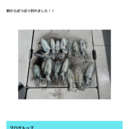
e
朝からぽつぽつ釣れました！！
b
o
o
k
ブログトップ