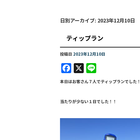
日別アーカイブ:
2023年12月10日
ティップラン
投稿日
2023年12月10日
F
X
Li
a
n
本日はお客さん７人でティップランでした
c
e
e
当たりが少ない１日でした！！
b
o
o
k