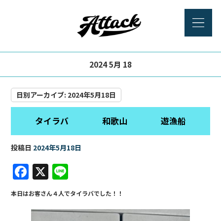
2024 5月 18
日別アーカイブ:
2024年5月18日
タイラバ 和歌山 遊漁船
投稿日
2024年5月18日
F
X
Li
a
n
本日はお客さん４人でタイラバでした！！
c
e
e