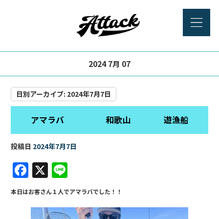
2024 7月 07
日別アーカイブ:
2024年7月7日
アマラバ 和歌山 遊漁船
投稿日
2024年7月7日
F
X
Li
a
n
本日はお客さん１人でアマラバでした！！
c
e
e