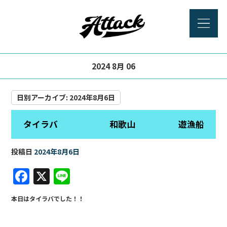
2024 8月 06
日別アーカイブ:
2024年8月6日
タイラバ 和歌山 遊漁船
投稿日
2024年8月6日
F
X
Li
a
n
本日はタイラバでした！！
c
e
e