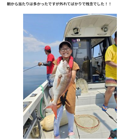
朝から当たりは多かったですが外れてばかりで残念でした！！
b
o
o
k