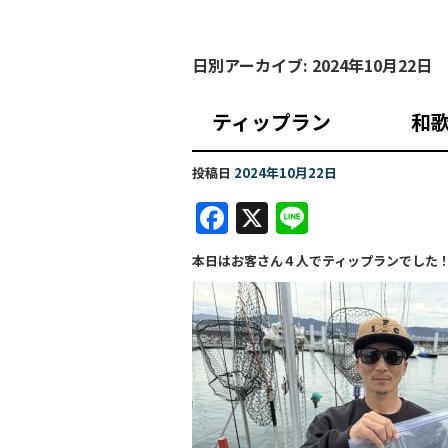
日別アーカイブ:
2024年10月22日
ティップラン 
投稿日
2024年10月22日
F
X
Li
a
n
本日はお客さん４人でティップランでした
c
e
e
b
o
o
k