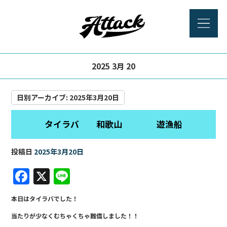
2025 3月 20
日別アーカイブ:
2025年3月20日
タイラバ 和歌山 遊漁船
投稿日
2025年3月20日
F
X
Li
a
n
本日はタイラバでした！
c
e
当たりが少なくむちゃくちゃ難儀しました！！
e