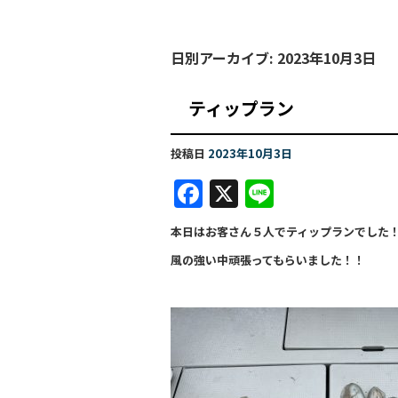
日別アーカイブ:
2023年10月3日
ティップラン
投稿日
2023年10月3日
F
X
Li
a
n
本日はお客さん５人でティップランでした
c
e
風の強い中頑張ってもらいました！！
e
b
o
o
k