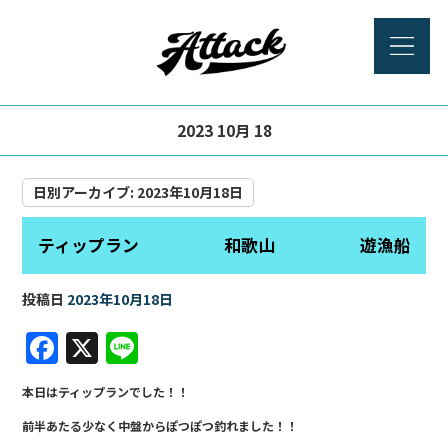
2023 10月 18
日別アーカイブ:
2023年10月18日
ティップラン 和歌山 遊漁船
投稿日
2023年10月18日
F
X
Li
a
n
本日はティップランでした！！
c
e
前半あたる少なく中盤からぽつぽつ釣れました！！
e