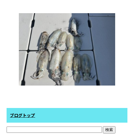
b
o
o
k
ブログトップ