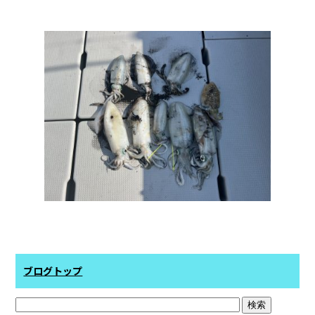
b
o
o
k
ブログトップ