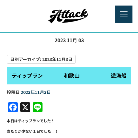
2023 11月 03
日別アーカイブ:
2023年11月3日
ティップラン 和歌山 遊漁船
投稿日
2023年11月3日
F
X
Li
a
n
本日はティップランでした！
c
e
当たりが少ない１日でした！！
e