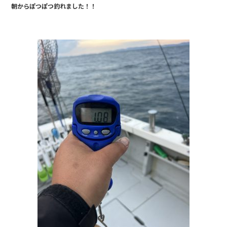
朝からぽつぽつ釣れました！！
b
o
o
k