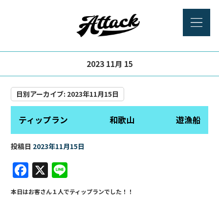
2023 11月 15
日別アーカイブ:
2023年11月15日
ティップラン 和歌山 遊漁船
投稿日
2023年11月15日
F
X
Li
a
n
本日はお客さん１人でティップランでした！！
c
e
e