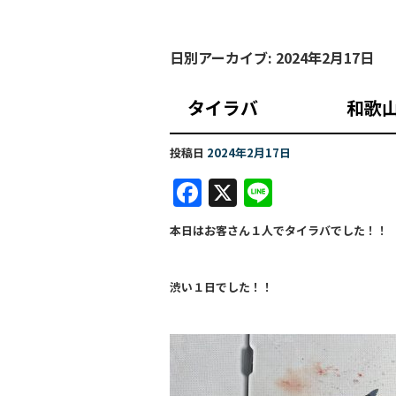
日別アーカイブ:
2024年2月17日
タイラバ 和歌
投稿日
2024年2月17日
F
X
Li
a
n
本日はお客さん１人でタイラバでした！！
c
e
e
渋い１日でした！！
b
o
o
k