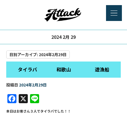
2024 2月 29
日別アーカイブ:
2024年2月29日
タイラバ 和歌山 遊漁船
投稿日
2024年2月29日
F
X
Li
a
n
本日はお客さん３人でタイラバでした！！
c
e
e