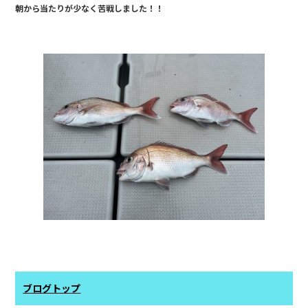
朝から当たりが少なく苦戦しました！！
b
o
o
k
ブログトップ