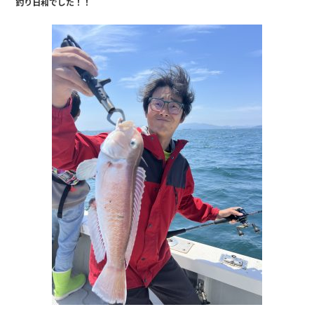
釣り日和でした！！
e
b
o
o
k