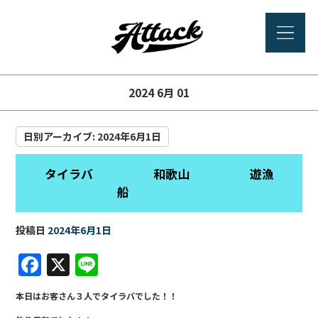
2024 6月 01
日別アーカイブ:
2024年6月1日
タイラバ 和歌山 遊漁
船
投稿日
2024年6月1日
F
X
Li
a
n
本日はお客さん３人でタイラバでした！！
c
e