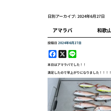
日別アーカイブ:
2024年6月27日
アマラバ 和歌
投稿日
2024年6月27日
F
X
Li
a
n
本日はアマラバでした！！
c
e
満足したので早上がりになりました！！！
e
b
o
o
k